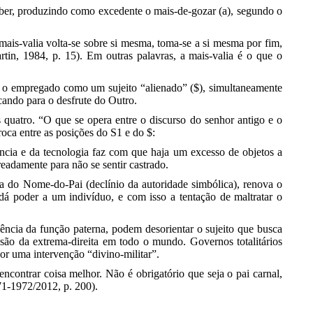
saber, produzindo como excedente o mais-de-gozar (a), segundo o
mais-valia volta-se sobre si mesma, toma-se a si mesma por fim,
artin, 1984, p. 15). Em outras palavras, a mais-valia é o que o
z o empregado como um sujeito “alienado” ($), simultaneamente
icando para o desfrute do Outro.
 quatro. “O que se opera entre o discurso do senhor antigo e o
oca entre as posições do S1 e do $:
iência e da tecnologia faz com que haja um excesso de objetos a
eadamente para não se sentir castrado.
a do Nome-do-Pai (declínio da autoridade simbólica), renova o
 dá poder a um indivíduo, e com isso a tentação de maltratar o
ência da função paterna, podem desorientar o sujeito que busca
são da extrema-direita em todo o mundo. Governos totalitários
or uma intervenção “divino-militar”.
encontrar coisa melhor. Não é obrigatório que seja o pai carnal,
71-1972/2012, p. 200).