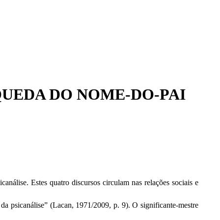
Instagram
Facebook
YouTu
Wh
page
page
page
pa
opens
opens
opens
op
in
in
in
in
new
new
new
n
window
window
windo
w
QUEDA DO NOME-DO-PAI
canálise. Estes quatro discursos circulam nas relações sociais e
da psicanálise” (Lacan, 1971/2009, p. 9). O significante-mestre