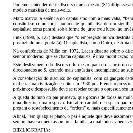
Podemos entender deste discurso que o mestre (S1) dirige-se ao
modelo marxista da mais-valia.
Marx marcou a essência do capitalismo com a mais-valia, “benef
constitui-se como força puramente quantitativa de um significa
capitalista toma para si, sob a forma de juros e/ou lucro, ao inv
Fink (1998, p. 122) destaca que “o empregado nunca desfruta 
produzindo uma perda (a). O capitalista, como Outro, desfruta d
Na conferência de Milão em 1972, Lacan disserta sobre o discu
senhor moderno, que se chama capitalista, é uma modificação no
Este deslizamento do discurso do mestre para o discurso do cap
direcionados ao $, gerando mais angústia e incompletude ao suje
A consolidação do discurso do capitalista, com os gadgets ca
mal-estar na civilização escrito em 1930 por Freud: repressão
próximo; o despossuído deve se rebelar contra o opressor, seu i
A queda do mito do pai primevo, que gozava de todas as mulher
uma direção, uma resposta. Isto abre caminho e espaço para o
pregam o restabelecimento da “ordem” e, mais especificamente n
Afinal, “em qualquer plano, o pai é aquele que deve assombrar a
sempre haverá quem assombre a família, a qual todos sabem se
BIBILIOGRAFIA: