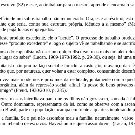
 escravo (S2) e este, ao trabalhar para o mestre, aprende e encarna o 
ício de um sobre-trabalho não remunerado. Ora, este acréscimo, esta 
nte que seria, contra sua estrutura própria, idêntico a si mesmo” (M
és de pagá-lo aos empregados.
deste produto excedente, ele o “perde”. O processo de trabalho produ
esse “produto excedente” e logo o sujeito vê-se trabalhando e se sacrif
rso do capitalista não ser um quinto discurso, mas mais um além dos
 lugar do saber” (Lacan, 1969-1970/1992, p. 29-30), ou seja, há uma tr
italista não produz laço social e foraclui a castração; o avanço da c
ito que, por natureza, quer voltar a estar completo, consumindo desenfr
da vez mais modernos e próximos da realidade, juntamente com a qued
 orgânica, além da repressão social, afinal “a posse de bens privados
nimigo” (Freud, 1930/2010, p. 285).
es, mas as interditava para que os filhos não gozassem, somada à fal
 Outro dominante, representante da lei, como se observa com a ascen
o Brasil, parte da população acampa em frente a quarteis implorando p
 família. Se o pai não assombra mais a família, naturalmente, vai-se 
r um rebanho de escravos. Haverá outros que a assombrem” (Lacan, 19