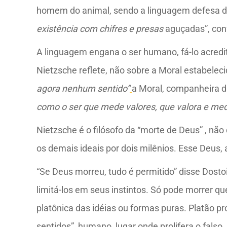
homem do animal, sendo a linguagem defesa d
existência com chifres e presas
aguçadas”, co
A linguagem engana o ser humano, fá-lo acredi
Nietzsche reflete, não sobre a Moral estabelec
agora nenhum sentido”
a Moral, companheira da
como o ser que mede valores, que valora e med
Nietzsche é o filósofo da “morte de Deus”
, não
os demais ideais por dois milênios. Esse Deus,
“Se Deus morreu, tudo é permitido” disse Dosto
limitá-los em seus instintos. Só pode morrer 
platônica das idéias ou formas puras. Platão p
sentidos”, humano, lugar onde prolifera o fals