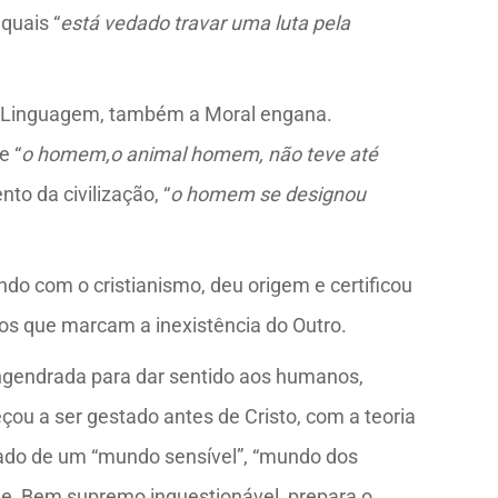
 quais “
está vedado travar uma luta pela
s a Linguagem, também a Moral engana.
e “
o homem,o animal homem, não teve até
o da civilização, “
o homem se designou
ndo com o cristianismo, deu origem e certificou
tos que marcam a inexistência do Outro.
 engendrada para dar sentido aos humanos,
ou a ser gestado antes de Cristo, com a teoria
 lado de um “mundo sensível”, “mundo dos
ade, Bem supremo inquestionável, prepara o