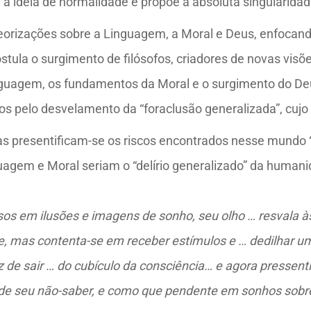
 a idéia de normalidade e propõe a absoluta singularidad
eorizações sobre a Linguagem, a Moral e Deus, enfocando
tula o surgimento de filósofos, criadores de novas visõ
uagem, os fundamentos da Moral e o surgimento do Deus c
dos pelo desvelamento da “foraclusão generalizada”, cujo
s presentificam-se os riscos encontrados nesse mundo “
gem e Moral seriam o “delírio generalizado” da humanida
s em ilusões e imagens de sonho, seu olho … resvala às 
 mas contenta-se em receber estímulos e … dedilhar um t
 de sair … do cubículo da consciência… e agora pressentiu
de seu não-saber, e como que pendente em sonhos sobre 