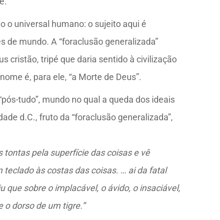
e.
 o universal humano: o sujeito aqui é
es de mundo. A “foraclusão generalizada”
ristão, tripé que daria sentido à civilização
 nome é, para ele, “a Morte de Deus”.
pós-tudo”, mundo no qual a queda dos ideais
de d.C., fruto da “foraclusão generalizada”,
tontas pela superfície das coisas e vê
eclado às costas das coisas. … ai da fatal
 que sobre o implacável, o ávido, o insaciável,
o dorso de um tigre.”