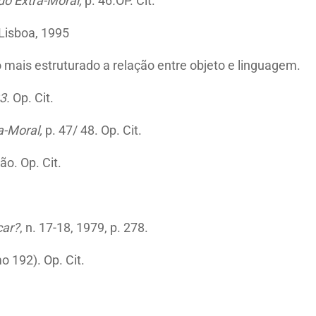
do Extra-Moral,
p. 46
.
OP. Cit.
 Lisboa, 1995
 mais estruturado a relação entre objeto e linguagem.
3.
Op. Cit.
a-Moral,
p. 47/ 48. Op. Cit.
ão. Op. Cit.
car?
, n. 17-18, 1979, p. 278.
o 192). Op. Cit.