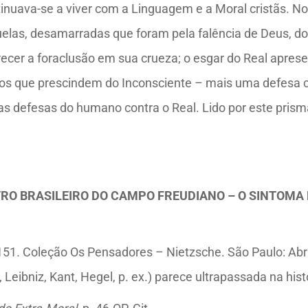
ntinuava-se a viver com a Linguagem e a Moral cristãs.
uelas, desamarradas que foram pela falência de Deus, do
ecer a foraclusão em sua crueza; o esgar do Real aprese
 que prescindem do Inconsciente – mais uma defesa con
la as defesas do humano contra o Real. Lido por este pr
O BRASILEIRO DO CAMPO FREUDIANO – O SINTOMA N
 151
.
Coleção Os Pensadores – Nietzsche. São Paulo: Abril
eibniz, Kant, Hegel, p. ex.) parece ultrapassada na histó