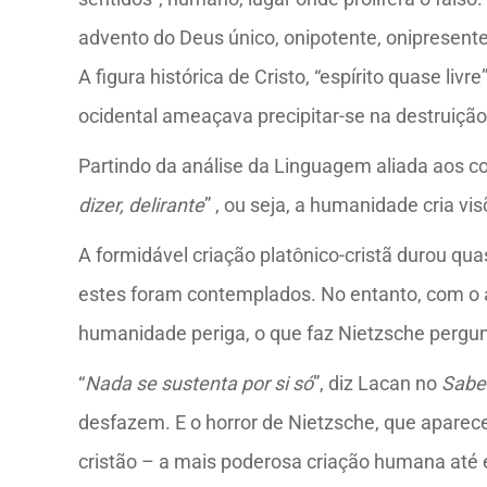
advento do Deus único, onipotente, onipresent
A figura histórica de Cristo, “espírito quase 
ocidental ameaçava precipitar-se na destruição
Partindo da análise da Linguagem aliada aos c
dizer, delirante
”
, ou seja, a humanidade cria v
A formidável criação platônico-cristã durou qua
estes foram contemplados. No entanto, com o a
humanidade periga, o que faz Nietzsche pergun
“
Nada se sustenta por si só
”, diz Lacan no
Saber
desfazem. E o horror de Nietzsche, que aparec
cristão – a mais poderosa criação humana até e