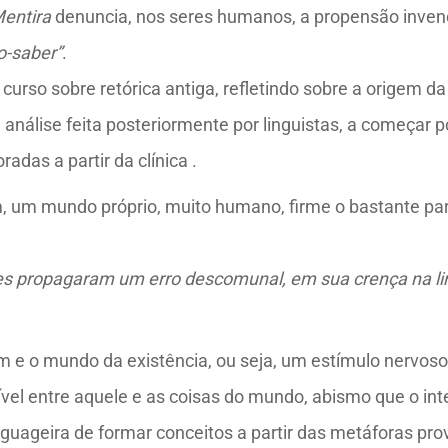
entira
denuncia, nos seres humanos, a propensão invencí
o-saber”
.
m curso sobre retórica antiga, refletindo sobre a orige
 análise feita posteriormente por linguistas, a começar p
adas a partir da clínica
.
 um mundo próprio, muito humano, firme o bastante par
es propagaram um erro descomunal, em sua crença na l
m e o mundo da existência, ou seja, um estímulo nervo
vel entre aquele e as coisas do mundo, abismo que o int
guageira de formar conceitos a partir das metáforas pro