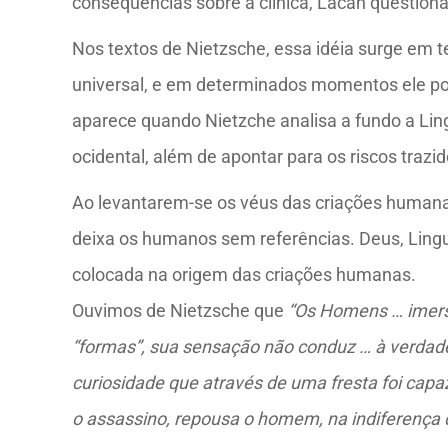
consequências sobre a clínica, Lacan questiona
Nos textos de Nietzsche, essa idéia surge em t
universal, e em determinados momentos ele pos
aparece quando Nietzche analisa a fundo a Ling
ocidental, além de apontar para os riscos trazi
Ao levantarem-se os véus das criações humana
deixa os humanos sem referências. Deus, Lingua
colocada na origem das criações humanas.
Ouvimos de Nietzsche que
“Os Homens … imerso
“formas”, sua sensação não conduz … à verdade,
curiosidade que através de uma fresta foi capaz
o assassino, repousa o homem, na indiferença 