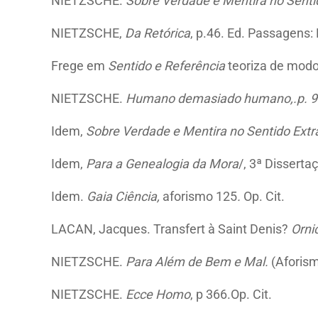
NIETZSCHE.
Sobre Verdade e Mentira no Senti
NIETZSCHE,
Da Retórica
, p.46. Ed. Passagens:
Frege em
Sentido e Referência
teoriza de modo
NIETZSCHE.
Humano demasiado humano,.p. 9
Idem,
Sobre Verdade e Mentira no Sentido Extr
Idem,
Para a Genealogia da Mora
/, 3ª Dissertaç
Idem.
Gaia Ciência,
aforismo 125
.
Op. Cit.
LACAN, Jacques. Transfert à Saint Denis?
Orni
NIETZSCHE.
Para Além de Bem e Mal.
(Aforism
NIETZSCHE.
Ecce Homo
, p 366.Op. Cit.