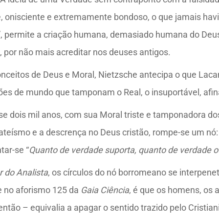
e, onisciente e extremamente bondoso, o que jamais hav
livre”, permite a criação humana, demasiado humana do 
, por não mais acreditar nos deuses antigos.
onceitos de Deus e Moral, Nietzsche antecipa o que Lac
isões de mundo que tamponam o Real, o insuportável, afin
se dois mil anos, com sua Moral triste e tamponadora dos 
teísmo e a descrença no Deus cristão, rompe-se um nó: 
tar-se “
Quanto de verdade suporta, quanto de verdade o
 do Analista
, os círculos do nó borromeano se interpene
e no aforismo 125 da
Gaia Ciência
, é que os homens, os
ntão – equivalia a apagar o sentido trazido pelo Cristi