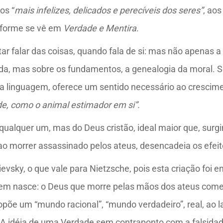
os “
mais infelizes, delicados e perecíveis dos seres”
, aos
nforme se vê em
Verdade e Mentira
.
tar falar das coisas, quando fala de si: mas não apena
ida, mas sobre os fundamentos, a genealogia da moral. S
 linguagem, oferece um sentido necessário ao cresciment
e, como o animal estimador em si”.
 qualquer um, mas do Deus cristão, ideal maior que, surgi
 ao morrer assassinado pelos ateus, desencadeia os efei
ievsky, o que vale para Nietzsche, pois esta criação foi
quem nasce: o Deus que morre pelas mãos dos ateus começ
ropõe um “mundo racional”, “mundo verdadeiro”, real, ao
o. A idéia de uma Verdade sem contraponto com a falsid