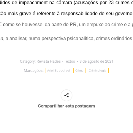
 pedidos de impeachment na câmara (acusações por 23 crimes 
ação mais grave é referente à responsabilidade de seu govern
 c
omo se houvesse, da parte do PR, um empuxe ao
crime e a 
na
, a analisar, numa perspectiva psicanalítica, crimes ordinários
Category:
Revista Hades - Textos
3 de agosto de 2021
Marcações:
Ariel Bogochvol
Crime
Criminologia
Compartilhar esta postagem