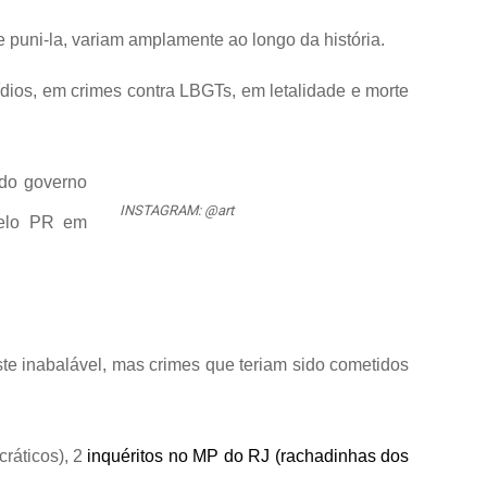
e puni-la, variam amplamente ao longo da história.
ídios, em crimes contra LBGTs, em letalidade e morte
 do governo
INSTAGRAM: @art
pelo PR em
ste inabalável, mas crimes que teriam sido cometidos
cráticos), 2
inquéritos no MP do RJ (rachadinhas dos