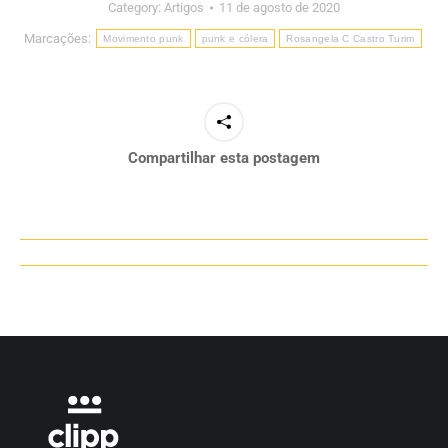
Category:
Artigos
11 de agosto de 2020
Marcações:
Movimento punk
punk e cólera
Rosangela C Castro Turim
Compartilhar esta postagem
Navegação
de
post: