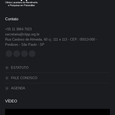
Contato
+55 11 3864.7023
secretaria@clipp.org.br
Rua Cardoso de Almeida, 60 cj. 111 e 113 - CEP.: 05013-000 -
Perdizes - São Paulo - SP
Encontre-nos em:
Facebook
YouTube
Instagram
Whatsapp
page
page
page
page
ESTATUTO
opens
opens
opens
opens
in
in
in
in
FALE CONOSCO
new
new
new
new
AGENDA
window
window
window
window
VÍDEO
Tocador