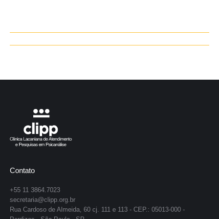
Navegação
de
post:
Contato
+55 11 3864.7023
secretaria@clipp.org.br
Rua Cardoso de Almeida, 60 cj. 111 e 113 - CEP.: 05013-000 -