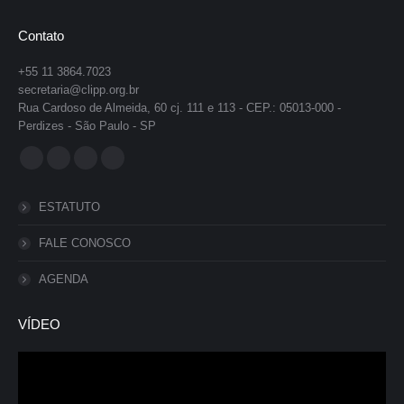
Contato
+55 11 3864.7023
secretaria@clipp.org.br
Rua Cardoso de Almeida, 60 cj. 111 e 113 - CEP.: 05013-000 -
Perdizes - São Paulo - SP
Encontre-nos em:
Facebook
YouTube
Instagram
Whatsapp
page
page
page
page
ESTATUTO
opens
opens
opens
opens
in
in
in
in
FALE CONOSCO
new
new
new
new
AGENDA
window
window
window
window
VÍDEO
Tocador
de
vídeo