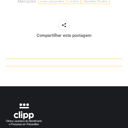
Marcações:
curso psicanálise
ensino
Marizilda Paulino
Compartilhar esta postagem
Navegação
de
post: