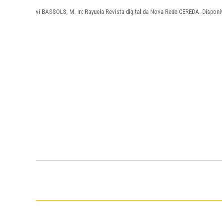
vi
BASSOLS, M. In: Rayuela Revista digital da Nova Rede CEREDA. Dispon
Navegação
de
post: