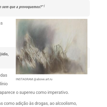
i
smo sem que a provoquemos?”
as
(ódio,
 das
INSTAGRAM @above.art.ru
línio
, aparece o supereu como imperativo.
s como adição às drogas, ao alcoolismo,