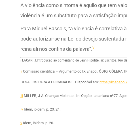
A violência como sintoma é aquilo que tem valor
violência é um substituto para a satisfação im
Para Miquel Bassols, “a violência é correlativ
pode autorizar-se na Lei do desejo sustentada 
vi
reina ali nos confins da palavra”.
i
LACAN, J.Introdução ao comentário de Jean Hipolite. In: Escritos, Rio de 
ii
Comissão cientifica – Argumento do IX Enapol. ÓDIO, CÓLERA,
DESAFIOS PARA A PSICANÁLISE.
Disponível em:
https://ix.enapo
iii
MILLER, J-A. Crianças violentas. In: Opção Lacaniana nº77, Agos
iv
Idem, ibidem, p. 23, 24.
v
Idem, ibidem, p. 26.