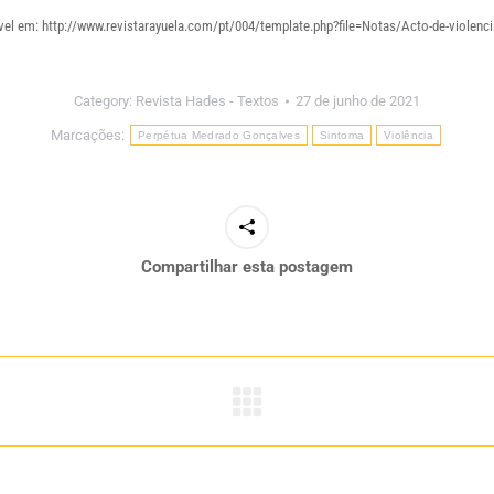
ível em:
http://www.revistarayuela.com/pt/004/template.php?file=Notas/Acto-de-violenci
Category:
Revista Hades - Textos
27 de junho de 2021
Marcações:
Perpétua Medrado Gonçalves
Sintoma
Violência
Compartilhar esta postagem