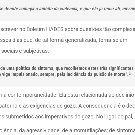
se demite começa o âmbito da violência, e que ela já reina ali, me
 escrever no Boletim HADES sobre questões tão complex
sos dias que, de tal forma generalizada, torna-se um
sociais e subjetivas.
de uma política do sintoma, que recolhemos estes três significantes 
ii
ue vige impulsionado, sempre, pela incidência da pulsão de morte”.
 na contemporaneidade. Ela está relacionada ao declínio
 paterna e às exigências de gozo. A consequência é o dec
tos submetidos aos imperativos do gozo. No lugar do pai
ência, da agressividade, de automutilações; de sintoma