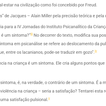
al-estar na civilização como foi concebido por Freud.
” de Jacques – Alain Miller pela precisão teórica e pela
a para a IV Jornadas do Instituto Psicanalítico da Criança
iii
a é um sintoma?”
No decorrer do texto, modifica sua pos
sintoma em psicanálise se refere ao deslocamento da pu
iv
e, entre os lacanianos, pode-se traduzir em gozo”.
ência na criança é um sintoma. Ele cria alguns pontos qu
m sintoma, é, na verdade, o contrário de um sintoma. É a
violência na criança – seria a satisfação? Tentarei esta 
v
e uma satisfação pulsional.