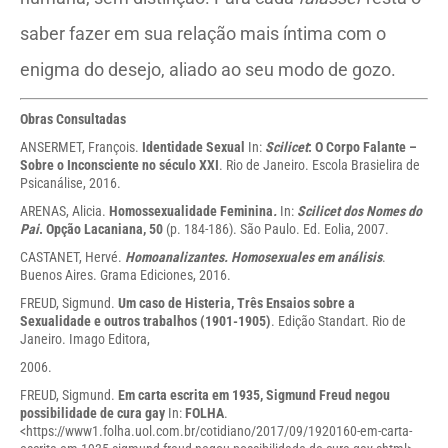
saber fazer em sua relação mais íntima com o
enigma do desejo, aliado ao seu modo de gozo.
Obras Consultadas
ANSERMET, François.
Identidade Sexual
In:
Scilicet
: O Corpo Falante –
Sobre o Inconsciente no século XXI
. Rio de Janeiro. Escola Brasielira de
Psicanálise, 2016.
ARENAS, Alicia.
Homossexualidade Feminina
.
In:
Scilicet dos Nomes do
Pai
. Opção Lacaniana, 50
(p. 184-186). São Paulo. Ed. Eolia, 2007.
CASTANET, Hervé.
Homoanalizantes. Homosexuales em análisis
.
Buenos Aires. Grama Ediciones, 2016.
FREUD, Sigmund.
Um caso de Histeria, Três Ensaios sobre a
Sexualidade e outros trabalhos (1901-1905)
. Edição Standart. Rio de
Janeiro. Imago Editora,
2006.
FREUD, Sigmund.
Em carta escrita em 1935, Sigmund Freud negou
possibilidade de cura gay
In:
FOLHA
.
<
https://www1.folha.uol.com.br/cotidiano/2017/09/1920160-em-carta-