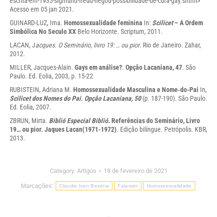
escrita-em-1935-sigmund-freud-negou-possibilidade-de-cura-gay.shtml
>
Acesso em 05 jan 2021.
GUINARD-LUZ, Ima.
Homossexualidade feminina
In:
S
cilicet
– A Ordem
Simbólica No Seculo XX
Belo Horizonte. Scriptum, 2011.
LACAN, J
acques. O Seminário, livro 19: … ou pior
. Rio de Janeiro. Zahar,
2012.
MILLER, Jacques-Alain.
Gays em análise?
.
Opção Lacaniana, 47
. São
Paulo. Ed. Eolia, 2003, p. 15-22
RUBISTEIN, Adriana M.
Homossexualidade Masculina e Nome-do-Pai
In,
Scilicet dos Nomes do Pai. Opção Lacaniana, 50
(p. 187-190). São Paulo.
Ed. Eolia, 2007.
ZBRUN, Mirta.
Biblió Especial Biblió.
Referências do Seminário, Livro
19… ou pior. Jaques Lacan(1971-1972)
. Edição bilíngue. Petrópolis. KBR,
2013.
Category:
Artigos
18 de fevereiro de 2021
Marcações:
Cláudio Ivan Bezerra
Falasser
Homossexualidade