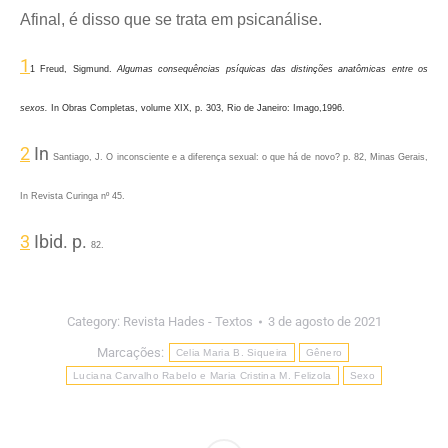
Afinal, é disso que se trata em psicanálise.
1
1 Freud, Sigmund.
Algumas consequências psíquicas das distinções anatômicas entre os
sexos.
In Obras Completas, volume XIX, p. 303, Rio de Janeiro: Imago,1996.
2
In
Santiago, J. O inconsciente e a diferença sexual: o que há de novo? p. 82, Minas Gerais,
In Revista Curinga nº 45.
3
Ibid. p.
82.
Category:
Revista Hades - Textos
3 de agosto de 2021
Marcações:
Celia Maria B. Siqueira
Gênero
Luciana Carvalho Rabelo e Maria Cristina M. Felizola
Sexo