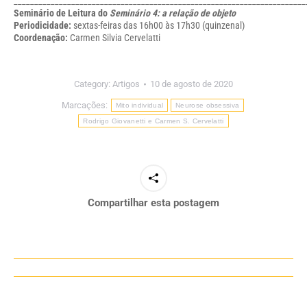
_______________________________________________________________________
Seminário de Leitura do
Seminário 4: a relação de objeto
Periodicidade
:
sextas-feiras das 16h00 às 17h30 (quinzenal)
Coordenação
:
Carmen Silvia Cervelatti
Category:
Artigos
10 de agosto de 2020
Marcações:
Mito individual
Neurose obsessiva
Rodrigo Giovanetti e Carmen S. Cervelatti
Compartilhar esta postagem
Navegação
de