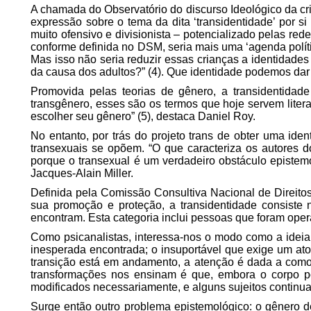
A chamada do Observatório do discurso Ideológico da cri
expressão sobre o tema da dita ‘transidentidade’ por s
muito ofensivo e divisionista – potencializado pelas red
conforme definida no DSM, seria mais uma ‘agenda políti
Mas isso não seria reduzir essas crianças a identidade
da causa dos adultos?” (4). Que identidade podemos dar
Promovida pelas teorias de gênero, a transidentida
transgênero, esses são os termos que hoje servem liter
escolher seu gênero” (5), destaca Daniel Roy.
No entanto, por trás do projeto trans de obter uma iden
transexuais se opõem. “O que caracteriza os
autores
d
porque o transexual é um verdadeiro obstáculo epistemo
Jacques-Alain Miller.
Definida pela Comissão Consultiva Nacional de Dire
sua promoção e proteção, a transidentidade consiste
encontram. Esta categoria inclui pessoas que foram ope
Como psicanalistas, interessa-nos o modo como a ideia
inesperada encontrada; o insuportável que exige um ato
transição está em andamento, a atenção é dada a como 
transformações nos ensinam é que, embora o corpo po
modificados necessariamente, e alguns sujeitos continu
Surge então outro problema epistemológico: o gênero de