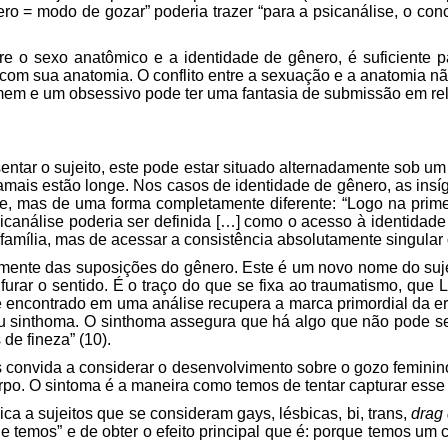
ro = modo de gozar” poderia trazer “para a psicanálise, o c
tre o sexo anatômico e a identidade de gênero, é suficiente p
m sua anatomia. O conflito entre a sexuação e a anatomia não 
omem e um obsessivo pode ter uma fantasia de submissão em re
ntar o sujeito, este pode estar situado alternadamente sob um 
 jamais estão longe. Nos casos de identidade de gênero, as in
e, mas de uma forma completamente diferente: “Logo na primei
sicanálise poderia ser definida […] como o acesso à identidade
 família, mas de acessar a consistência absolutamente singular 
emente das suposições do gênero. Este é um novo nome do suje
urar o sentido. É o traço do que se fixa ao traumatismo, qu
e encontrado em uma análise recupera a marca primordial da er
seu sinthoma. O sinthoma assegura que há algo que não pode s
de fineza” (10).
os convida a considerar
o desenvolvimento sobre
o gozo feminin
orpo. O sintoma é a maneira como temos de tentar capturar ess
ca a sujeitos que se consideram gays, lésbicas, bi, trans,
drag
ue temos” e de obter o efeito principal que é: porque temos um 