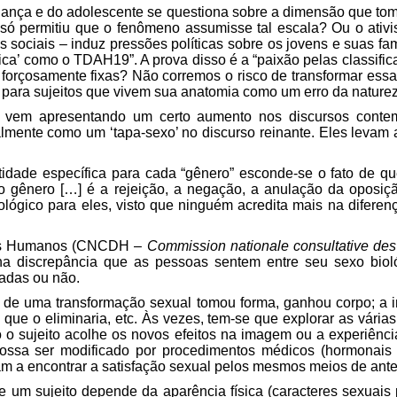
ança e do adolescente se questiona sobre a dimensão que tomo
i só permitiu que o fenômeno assumisse tal escala? Ou o ati
es sociais – induz pressões políticas sobre os jovens e suas fam
ca’ como o TDAH19”. A prova disso é a “paixão pelas classifica
s
forçosamente
fixas? Não corremos o risco de transformar essa
 para sujeitos que vivem sua anatomia como um erro da nature
de vem apresentando um certo aumento nos discursos contem
almente como um ‘tapa-sexo’ no discurso reinante. Eles leva
tidade específica para cada “gênero” esconde-se o fato de qu
o gênero […] é a rejeição, a negação, a anulação da oposi
lógico para eles, visto que ninguém acredita mais na diferen
itos Humanos (CNCDH –
Commission nationale consultative des 
 na discrepância que as pessoas sentem entre seu sexo biol
radas ou não.
 de uma transformação sexual tomou forma, ganhou corpo; a in
 que o eliminaria, etc. Às vezes, tem-se que explorar as vár
o sujeito acolhe os novos efeitos na imagem ou a experiênc
ssa ser modificado por procedimentos médicos (hormonais 
am a encontrar a satisfação sexual pelos mesmos meios de ante
 um sujeito depende da aparência física (caracteres sexuais