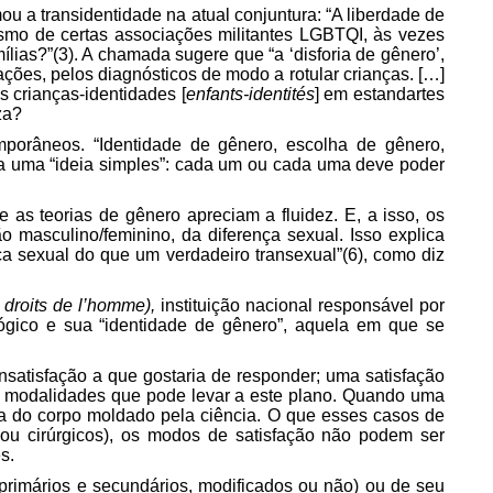
u a transidentidade na atual conjuntura: “A liberdade de
vismo de certas associações militantes LGBTQI, às vezes
ílias?”(3). A chamada sugere que “a ‘disforia de gênero’,
ções, pelos diagnósticos de modo a rotular crianças. […]
s crianças-identidades [
enfants-identités
] em estandartes
za?
porâneos. “Identidade de gênero, escolha de gênero,
m a uma “ideia simples”: cada um ou cada uma deve poder
e as teorias de gênero apreciam a fluidez. E, a isso, os
ção
masculino/feminino
, da diferença sexual. Isso explica
ça sexual do que um verdadeiro transexual”(6), como diz
droits de l’homme),
instituição nacional responsável por
ógico e sua “identidade de gênero”, aquela em que se
satisfação a que gostaria de responder; uma satisfação
ias modalidades que pode levar a este plano. Quando uma
ia do corpo moldado pela ciência. O que esses casos de
ou cirúrgicos), os modos de satisfação não podem ser
s.
 primários e secundários, modificados ou não) ou de seu