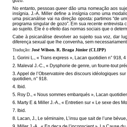
gozo.
No entanto, pessoas
queer
dão uma nomeação aos suje
insígnia. J.-A. Miller define a insígnia como uma modal
uma psicanálise vai na direção oposta: partimos “de um
programa singular de gozo”. Em sua recente entrevista c
ao sujeito. Ele é o efeito das normas sociais que o d
Cabe à psicanálise devolver ao sujeito sua voz, dar lu
diferença sexual que lhe convenha, sem necessariament
Tradução:
José Wilson. R. Braga Júnior (CLIPP)
1. Gorini L., « Trans express », Lacan quotidien n° 918, 
2. Maleval J.-C., « Dysphorie de genre, un fourre-tout pr
3. Appel de l’Observatoire des discours idéologiques sur
quotidien, n° 918.
4. Ibid.
5. Roy D., « Nous sommes embarqués », Lacan quotidien
6. Marty E & Miller J.-A., « Entretien sur « Le sexe des 
7. Ibid.
8. Lacan, J., Le séminaire, L’insu que sait de l’une bévu
9. Miller J.-A., « En deça de l’inconscient », La Cause du d