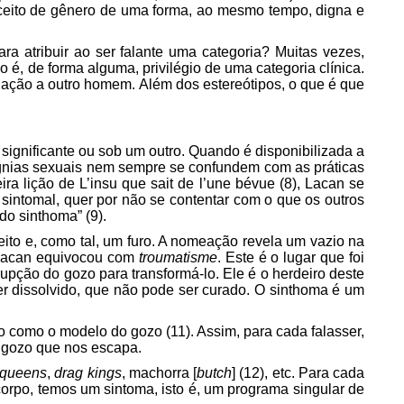
onceito de gênero de uma forma, ao mesmo tempo, digna e
ara atribuir ao ser falante uma categoria? Muitas vezes,
é, de forma alguma, privilégio de uma categoria clínica.
lação a outro homem. Além dos estereótipos, o que é que
significante ou sob um outro. Quando é disponibilizada a
sígnias sexuais nem sempre se confundem com as práticas
ra lição de L’insu que sait de l’une bévue (8), Lacan se
 sintomal, quer por não se contentar com o que os outros
do sinthoma” (9).
ito e, como tal, um furo. A nomeação revela um vazio na
e Lacan equivocou com
troumatisme
. Este é o lugar que foi
upção do gozo para transformá-lo. Ele é o herdeiro deste
er dissolvido, que não pode ser curado. O sinthoma é um
o como o modelo do gozo (11). Assim, para cada falasser,
e gozo que nos escapa.
 queens
,
drag kings
,
machorra
[
butch
]
(12), etc. Para cada
corpo, temos um sintoma, isto é, um programa singular de