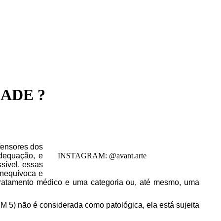
Instagram
Facebook
YouTu
Wh
page
page
page
pa
opens
opens
opens
op
in
in
in
in
new
new
new
n
window
window
windo
w
ADE ?
fensores dos
adequação, e
INSTAGRAM: @avant.arte
sível, essas
inequívoca e
 tratamento médico e uma categoria ou, até mesmo, uma
M 5) não é considerada como patológica, ela está sujeita