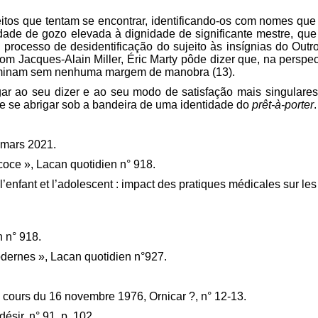
itos
que tentam se encontrar
, identificando-os com nomes que
idade de gozo elevada à dignidade de significante mestre, que
 processo de desidentificação do sujeito às insígnias do Outr
om Jacques-Alain Miller, Éric Marty pôde dizer que, na perspe
eterminam sem nenhuma margem de manobra (13).
gar ao seu dizer e ao seu modo de satisfação mais singulare
e se abrigar sob a bandeira de uma identidade do
prêt-à-porter
.
4 mars 2021.
écoce », Lacan quotidien n° 918.
 l’enfant et l’adolescent : impact des pratiques médicales sur l
 n° 918.
Modernes », Lacan quotidien n°927.
e, cours du 16 novembre 1976, Ornicar ?, n° 12-13.
ésir, n° 91, p. 102.