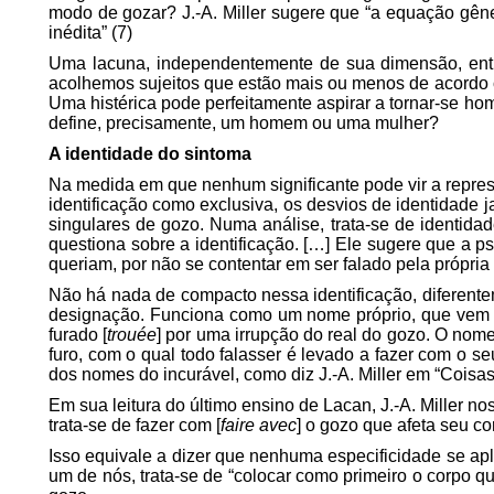
modo de gozar? J.-A. Miller sugere que “a equação gêne
inédita” (7)
Uma lacuna, independentemente de sua
dimensão
, en
acolhemos sujeitos que estão mais ou menos de acordo co
Uma histérica pode perfeitamente aspirar a tornar-se h
define, precisamente, um homem ou uma mulher?
A identidade do sintoma
Na medida em que nenhum significante pode vir a represe
identificação como exclusiva, os desvios de identidade
singulares de gozo. Numa análise, trata-se de identidad
questiona sobre a identificação. […] Ele sugere que a p
queriam, por não se contentar em ser falado pela própria
Não há nada de
compacto
nessa identificação, diferent
designação
. Funciona como um nome próprio, que vem f
furado [
trouée
] por uma irrupção do real do gozo. O nom
furo, com o qual todo falasser é levado a fazer com o 
dos nomes do incurável, como diz J.-A. Miller em “Coisas 
Em sua leitura do último ensino de Lacan, J.-A. Miller n
trata-se de fazer com [
faire avec
] o gozo que afeta seu c
Isso equivale a dizer que nenhuma especificidade se apli
um de nós, trata-se de “colocar como primeiro o corpo q