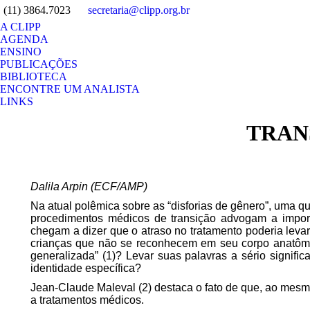
(11) 3864.7023
secretaria@clipp.org.br
A CLIPP
AGENDA
ENSINO
PUBLICAÇÕES
BIBLIOTECA
ENCONTRE UM ANALISTA
LINKS
Search:
TRAN
Dalila Arpin (ECF/AMP)
Na atual polêmica sobre as “disforias de gênero”, uma
qu
procedimentos médicos de transição advogam a importâ
chegam a dizer que o atraso no tratamento
poderia levar
crianças que não se reconhecem em seu corpo anatômi
generalizada” (1)? Levar suas palavras a sério signi
identidade específica?
Jean-Claude Maleval (2) destaca o fato de que, ao mesmo
a tratamentos médicos.